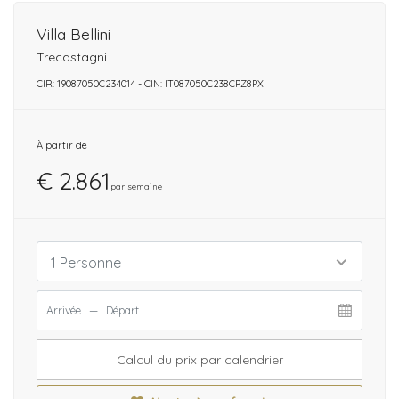
Villa Bellini
Trecastagni
CIR: 19087050C234014 - CIN: IT087050C238CPZ8PX
À partir de
€ 2.861
par semaine
1 Personne
Calcul du prix par calendrier