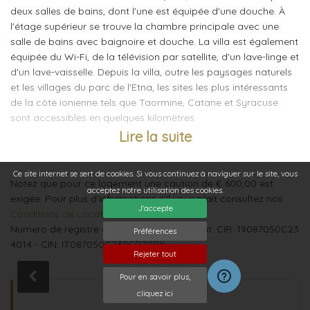
deux salles de bains, dont l'une est équipée d'une douche. À
l'étage supérieur se trouve la chambre principale avec une
salle de bains avec baignoire et douche. La villa est également
équipée du Wi-Fi, de la télévision par satellite, d'un lave-linge et
d'un lave-vaisselle. Depuis la villa, outre les paysages naturels
et les villages du parc de l'Etna, les sites les plus intéressants
de la côte ionienne tels que Taormine, Catane et Syracuse
sont accessibles en quelques kilomètres.
Lire la suite
Intérieur :
Rez-de-chaussée : entrée, salon/salle à manger avec
Ce site internet se sert de cookies. Si vous continuez à naviguer sur le site, vous
Notez que pour ce logement une caution de € 600,00 est
cheminée (décorative), cuisine, buanderie, 1 chambre double, 1
acceptez notre utilisation des cookies.
exigée. Pour plus d’informations s’il vous plaît consultez nos
chambre avec un lit français, 1 chambre simple, 1 salle de bain
J'accepte
Conditions de Location
.
avec douche, 1 salle de bain (toilettes, bidet et lavabo).
Numero de registre oficiel de l'hebergement: CIR: 19087050C23
Premier étage : 1 chambre double avec salle de bain avec
Préférences
4014 - CIN: IT087050C238CPZ8PX
baignoire et douche.
Rejeter tout
Extérieur :
Pour en savoir plus,
Terrasses, jardin, piscine, terrasse ensoleillée.
cliquez ici