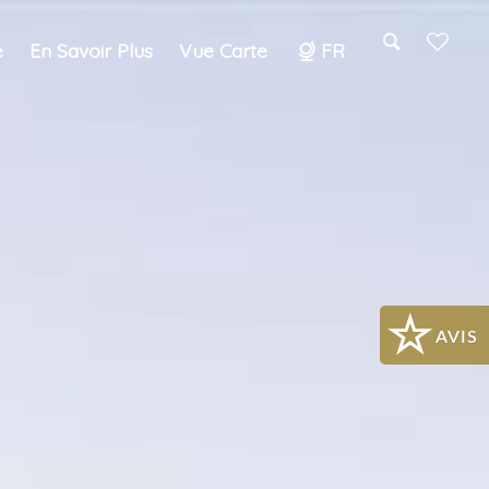
e
En Savoir Plus
Vue Carte
FR
Search
AVIS