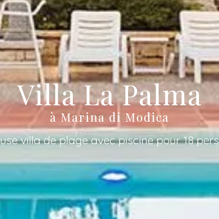
Villa La Palma
à Marina di Modica
use villa de plage avec piscine pour 18 per