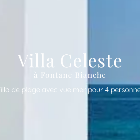
Villa Celeste
à Fontane Bianche
illa de plage avec vue mer pour 4 personn